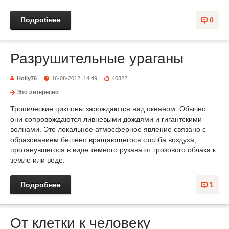
Подробнее
0
Разрушительные ураганы
Holly76
16-08-2012, 14:49
40322
Это интересно
Тропические циклоны за­рождаются над океаном. Обычно
они сопровождают­ся ливневыми дождями и ги­гантскими
волнами. Это локальное атмосферное явление связано с
образова­нием бешено вращающегося столба воздуха,
протянувше­гося в виде темного рукава от грозового облака к
земле или воде.
Подробнее
1
От клетки к человеку