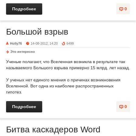
Подробнее
0
Большой взрыв
Holly76
14-08-2012, 14:20
6499
Это интересно
Ученые полагают, что Вселенная возникла в ре­зультате так
называе­мого Большого взрыва примерно 15 млрд. лет назад.
У ученых нет единого мне­ния о причинах возникно­вения
Вселенной. Вот одна из наиболее распространен­ных
гипотез.
Подробнее
0
Битва каскадеров Word