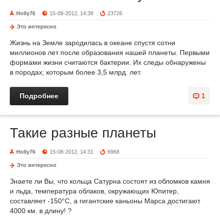
Holly76
15-08-2012, 14:38
23726
Это интересно
Жизнь на Земле зародилась в океане спустя сотни
миллионов лет после об­разования нашей планеты. Первыми
формами жизни считаются бакте­рии. Их следы обнаружены
в породах; которым более 3,5 млрд. лет.
Подробнее
1
Такие разные планеты
Holly76
15-08-2012, 14:31
6968
Это интересно
Знаете ли Вы, что кольца Сатурна состоят из обломков камня
и льда, температура облаков, окру­жающих Юпитер,
составля­ет -150°С, а гигантские каньоны Марса достигают
4000 км. в длину! ?