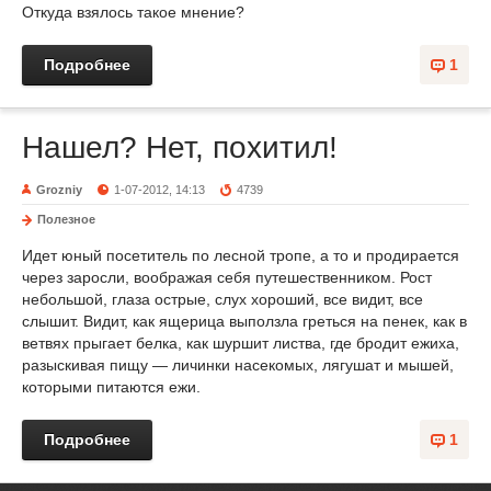
Откуда взялось такое мнение?
Подробнее
1
Нашел? Нет, похитил!
Grozniy
1-07-2012, 14:13
4739
Полезное
Идет юный посетитель по лесной тропе, а то и продирается
через заросли, воображая себя путешественником. Рост
небольшой, глаза острые, слух хороший, все видит, все
слышит. Видит, как ящерица выползла греться на пенек, как в
ветвях прыгает белка, как шуршит листва, где бродит ежиха,
разыскивая пищу — личинки насекомых, лягушат и мышей,
которыми питаются ежи.
Подробнее
1