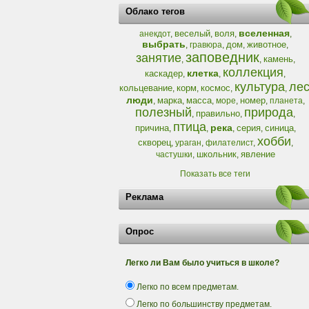
Облако тегов
вселенная
веселый
воля
анекдот
,
,
,
,
выбрать
дом
животное
,
гравюра
,
,
,
заповедник
занятие
камень
,
,
,
коллекция
клетка
каскадер
,
,
,
культура
ле
кольцевание
корм
космос
,
,
,
,
люди
марка
масса
номер
,
,
,
море
,
,
планета
,
полезный
природа
правильно
,
,
,
птица
река
причина
серия
синица
,
,
,
,
,
хобби
скворец
,
ураган
,
филателист
,
,
школьник
явление
частушки
,
,
Показать все теги
Реклама
Опрос
Легко ли Вам было учиться в школе?
Легко по всем предметам.
Легко по большинству предметам.